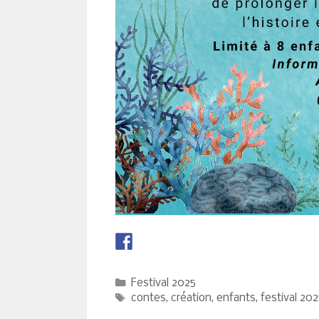
Catégories
Festival 2025
Étiquettes
contes
,
création
,
enfants
,
festival 202