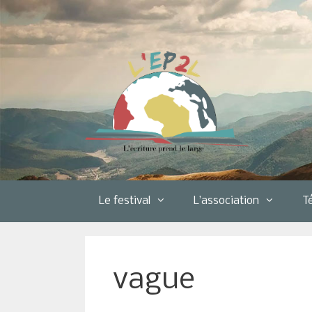
Aller
au
contenu
Le festival
L’association
T
vague