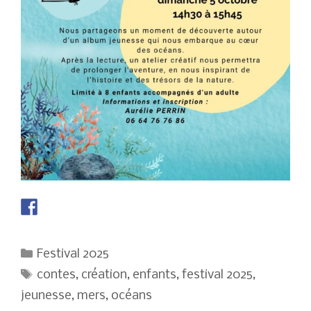
Catégories
Festival 2025
Étiquettes
contes
,
création
,
enfants
,
festival 2025
,
jeunesse
,
mers
,
océans