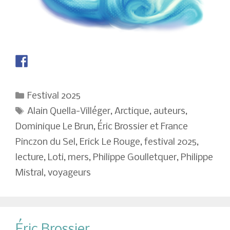
Catégories
Festival 2025
Étiquettes
Alain Quella-Villéger
,
Arctique
,
auteurs
,
Dominique Le Brun
,
Éric Brossier et France
Pinczon du Sel
,
Erick Le Rouge
,
festival 2025
,
lecture
,
Loti
,
mers
,
Philippe Goulletquer
,
Philippe
Mistral
,
voyageurs
Éric Brossier