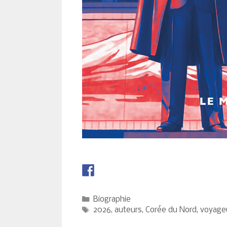
Catégories
Biographie
Étiquettes
2026
,
auteurs
,
Corée du Nord
,
voyage