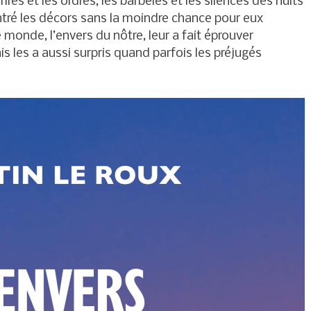
 rires et les ordres, les barbelés et les silences des nuits
tré les décors sans la moindre chance pour eux
e monde, l’envers du nôtre, leur a fait éprouver
ais les a aussi surpris quand parfois les préjugés