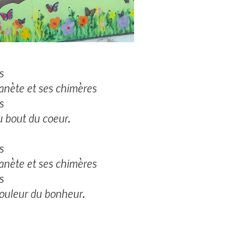
s
lanète et ses chimères
s
u bout du coeur.
s
lanète et ses chimères
s
couleur du bonheur.