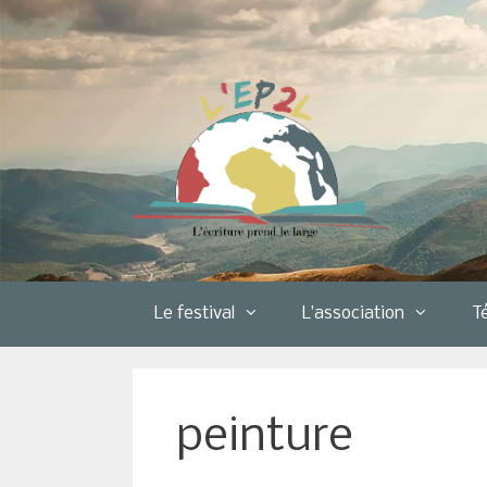
Aller
au
contenu
Le festival
L’association
T
peinture