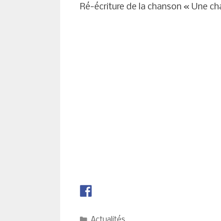
Ré-écriture de la chanson « Une cha
Catégories
Actualités