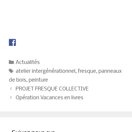
Catégories
Actualités
Étiquettes
atelier intergénérationnel
,
fresque
,
panneaux
de bois
,
peinture
Navigation
PROJET FRESQUE COLLECTIVE
des
Opération Vacances en livres
articles