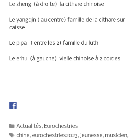
Le zheng (à droite) la cithare chinoise
Le yangqin ( au centre) famille de la cithare sur
caisse
Le pipa ( entre les 2) famille du luth
Le erhu (à gauche) vielle chinoise à 2 cordes
Catégories
Actualités
,
Eurochestries
Étiquettes
chine
,
eurochestries2023
,
jeunesse
,
musicien
,