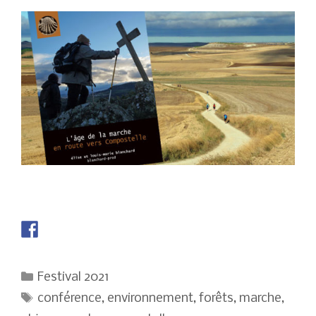
Catégories
Festival 2021
Étiquettes
conférence
,
environnement
,
forêts
,
marche
,