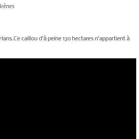
Arènes
e Hans.Ce caillou d’à peine 130 hectares n’appartient à