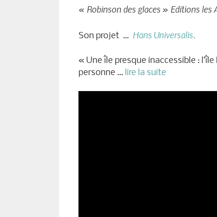
« Robinson des glaces » Editions les 
Hans Universalis
Son projet …
.
« Une île presque inaccessible : l’îl
personne …
lire la suite