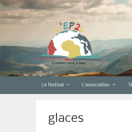
Aller
au
contenu
Le festival
L’association
T
glaces