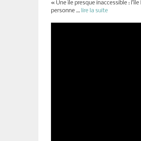
« Une île presque inaccessible : l’îl
personne …
lire la suite