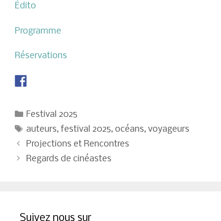
Édito
Programme
Réservations
Catégories
Festival 2025
Étiquettes
auteurs
,
festival 2025
,
océans
,
voyageurs
Navigation
Projections et Rencontres
des
Regards de cinéastes
articles
Suivez nous sur