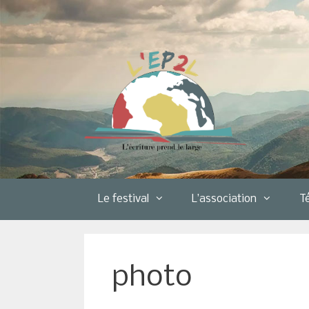
Aller
au
contenu
Le festival
L’association
T
photo