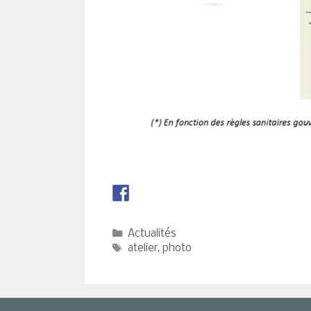
Catégories
Actualités
Étiquettes
atelier
,
photo