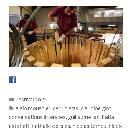
Catégories
Festival 2019
Étiquettes
alain mousnier
,
cédric gras
,
claudine glot
,
conversations littéraires
,
guillaume jan
,
katia
astafieff
,
nathalie delisles
,
nicolas tombu
,
nicole