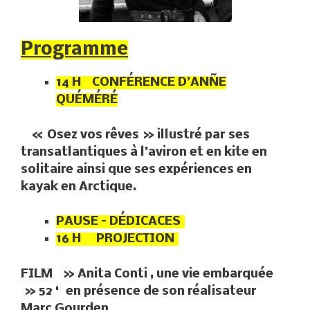
Programme
14 H CONFÉRENCE D’ANÑE
QUÉMÉRÉ
« Osez vos rêves » illustré par ses
transatlantiques à l’aviron et en kite en
solitaire ainsi que ses expériences en
kayak en Arctique.
PAUSE – DÉDICACES
16 H PROJECTION
FILM » Anita Conti , une vie embarquée
» 52 ‘ en présence de son réalisateur
Marc Gourden