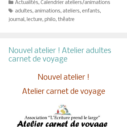
Catégories
Actualités
,
Calendrier ateliers/animations
Étiquettes
adultes
,
animations
,
ateliers
,
enfants
,
journal
,
lecture
,
philo
,
thêatre
Nouvel atelier ! Atelier adultes
carnet de voyage
Nouvel atelier !
Atelier carnet de voyage