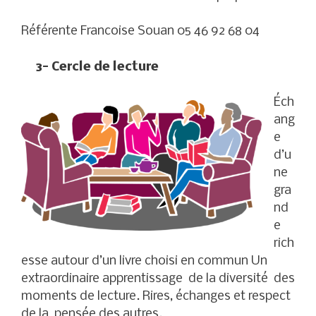
Référente Francoise Souan 05 46 92 68 04
3- Cercle de lecture
Éch
ang
e
d’u
ne
gra
nd
e
rich
esse autour d’un livre choisi en commun Un
extraordinaire apprentissage de la diversité des
moments de lecture. Rires, échanges et respect
de la pensée des autres.