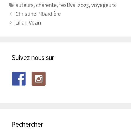
Étiquettes
auteurs
,
charente
,
festival 2023
,
voyageurs
Navigation
Christine Ribardière
des
Lilian Vezin
articles
Suivez nous sur
Rechercher