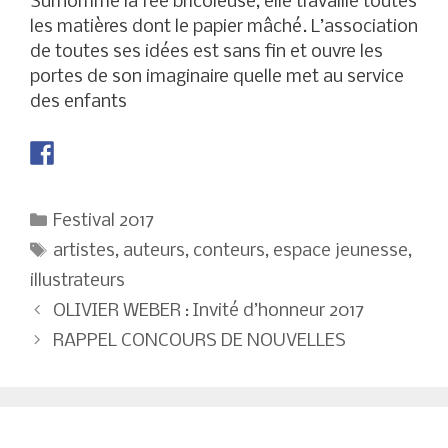
Surnommé la fée bricoleuse, elle travaille toutes
les matières dont le papier mâché. L’association
de toutes ses idées est sans fin et ouvre les
portes de son imaginaire quelle met au service
des enfants
Catégories
Festival 2017
Étiquettes
artistes
,
auteurs
,
conteurs
,
espace jeunesse
,
illustrateurs
Navigation
OLIVIER WEBER : Invité d’honneur 2017
des
RAPPEL CONCOURS DE NOUVELLES
articles