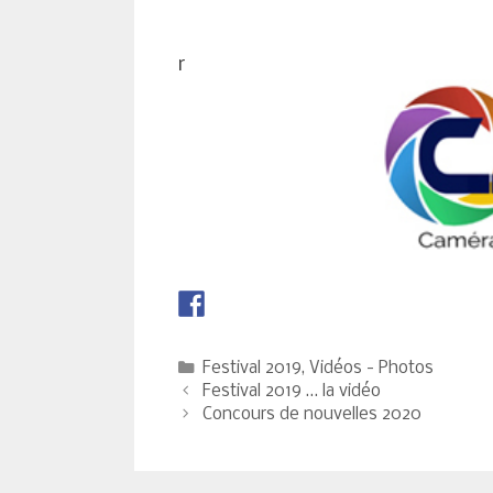
r
Catégories
Festival 2019
,
Vidéos - Photos
Navigation
Festival 2019 … la vidéo
des
Concours de nouvelles 2020
articles