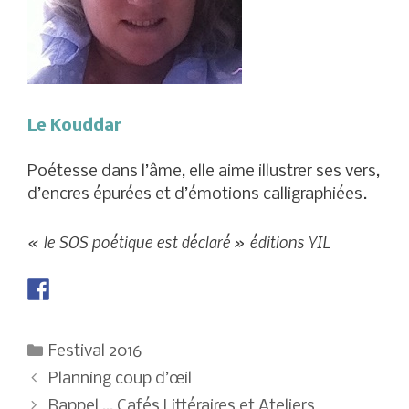
Le Kouddar
Poétesse dans l’âme, elle aime illustrer ses vers,
d’encres épurées et d’émotions calligraphiées.
« le SOS poétique est déclaré » éditions YIL
Catégories
Festival 2016
Navigation
Planning coup d’œil
des
Rappel … Cafés Littéraires et Ateliers