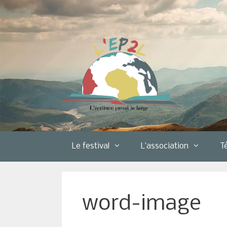
Aller
au
contenu
Le festival
L’association
T
word-image