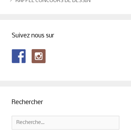
RAPPEL CONCOURS DE DESSIN
articles
Suivez nous sur
Rechercher
Rechercher :