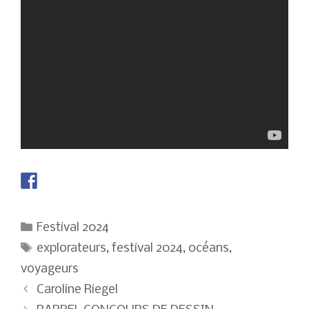
Catégories
Festival 2024
Étiquettes
explorateurs
,
festival 2024
,
océans
,
voyageurs
Navigation
Caroline Riegel
des