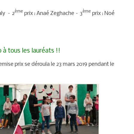
ème
ème
aly – 2
prix : Anaé Zeghache – 3
prix : Noé
 à tous les lauréats !!
 remise prix se déroula le 23 mars 2019 pendant le