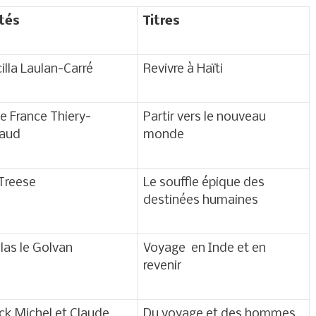
ités
Titres
cilla Laulan-Carré
Revivre à Haïti
e France Thiery-
Partir vers le nouveau
taud
monde
 Treese
Le souffle épique des
destinées humaines
las le Golvan
Voyage en Inde et en
revenir
ck Michel et Claude
Du voyage et des hommes