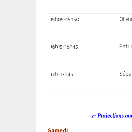
15h05-15h50
Olivi
16h15-16h45
Patri
17h-17h45
Sébas
3- Projections aud
Samedi