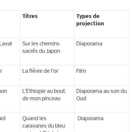
Titres
Types de
projection
Laval
Sur les chemins
Diaporama
sacrés du Japon
r
La fièvre de l’or
Film
hon
L’Ethiopie au bout
Diaporama au son du
de mon pinceau
Oud
ard
Quand les
Diaporama
caravanes du bleu