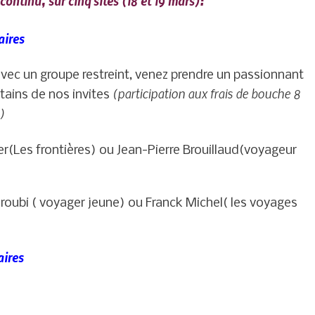
ntinu, sur cinq sites (18 et 19 mars):
aires
ec un groupe restreint, venez prendre un passionnant
(participation aux frais de bouche 8
tains de nos invites
 )
er(Les frontières) ou Jean-Pierre Brouillaud(voyageur
roubi ( voyager jeune) ou Franck Michel( les voyages
aires