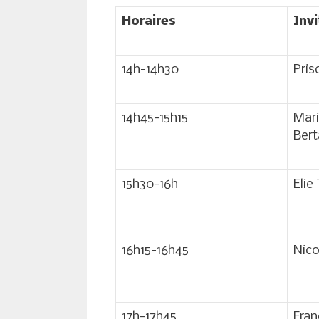
Horaires
Inv
14h-14h30
Pris
14h45-15h15
Mari
Ber
15h30-16h
Elie
16h15-16h45
Nico
17h-17h45
Fran