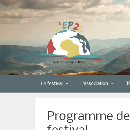
Aller
au
contenu
Le festival
L’association
T
Programme des