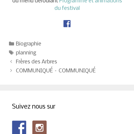
du menu déroulant
Programme et animations
du festival
Catégories
Biographie
Étiquettes
planning
Navigation
Frères des Arbres
des
COMMUNIQUÉ – COMMUNIQUÉ
articles
Suivez nous sur