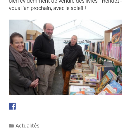
bien évidemment de vendre des livres ! Rendez-
vous l’an prochain, avec le soleil !
Catégories
Actualités