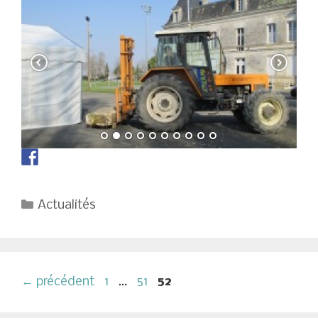
Catégories
Actualités
Navigation
Page
Page
Page
←
précédent
1
…
51
52
des
articles