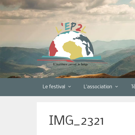
Aller
au
contenu
Le festival
L’association
T
IMG_2321