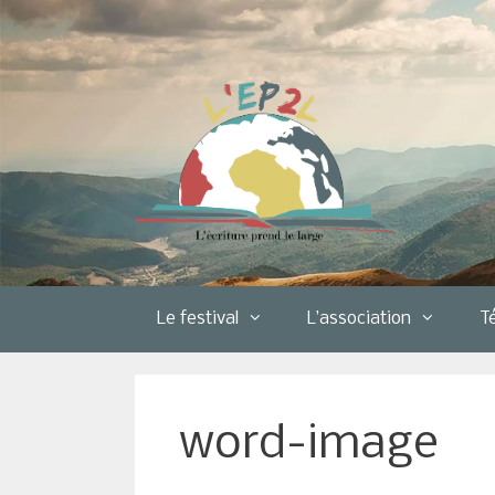
Aller
au
contenu
Le festival
L’association
T
word-image