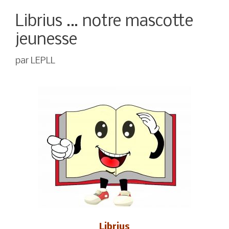
Librius … notre mascotte
jeunesse
par
LEPLL
Librius