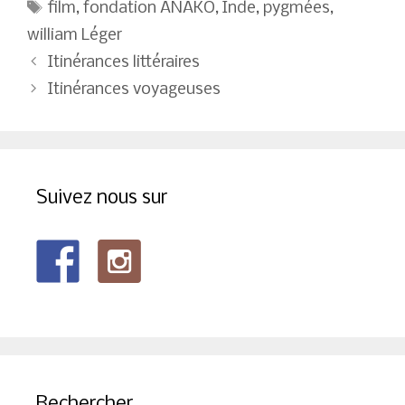
Étiquettes
film
,
fondation ANAKO
,
Inde
,
pygmées
,
william Léger
Navigation
Itinérances littéraires
des
Itinérances voyageuses
articles
Suivez nous sur
Rechercher