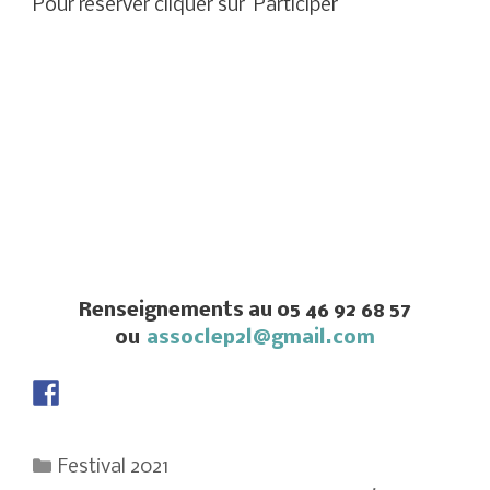
Pour réserver cliquer sur Participer
Renseignements au 05 46 92 68 57
ou
assoclep2l@gmail.com
Catégories
Festival 2021