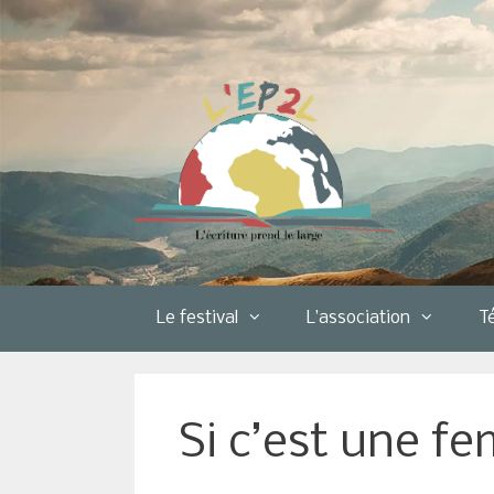
Aller
au
contenu
Le festival
L’association
T
Si c’est une f