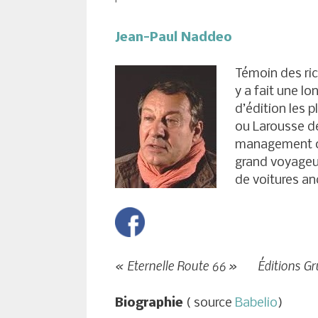
Jean-Paul Naddeo
Témoin des rich
y a fait une l
d’édition les 
ou Larousse de
management ou 
grand voyageu
de voitures an
« Eternelle Route 66 » Éditions Gr
Biographie
( source
Babelio
)