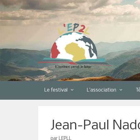
Aller
au
contenu
Le festival
L’association
T
Jean-Paul Nad
par
LEPLL