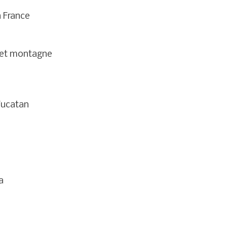
a France
r et montagne
Yucatan
a