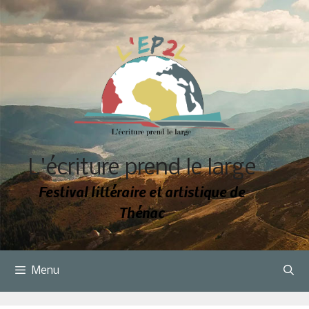
Aller
au
contenu
L'écriture prend le large
Festival littéraire et artistique de
Thénac
Menu