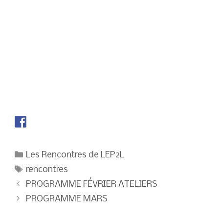
Catégories
Les Rencontres de LEP2L
Étiquettes
rencontres
Navigation
PROGRAMME FÉVRIER ATELIERS
des
PROGRAMME MARS
articles