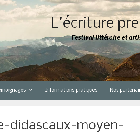
L'écriture pre
Festival littéraire et ar
émoignages
Informations pratiques
Nos partenai
ade-didascaux-moyen-