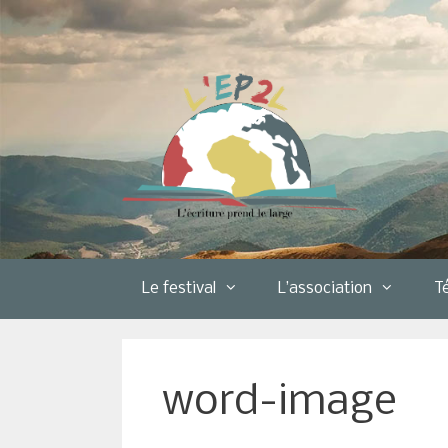
Aller
au
contenu
Le festival
L’association
T
word-image