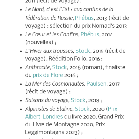
2011 (récit de voyage).
Le Nord, c’est l’Est : aux confins de la
fédération de Russie
,
Phébus
, 2013 (récit de
voyage)
; sélection du prix Nomad’s 2013
Le Cœur et les Confins
,
Phébus
, 2014
(nouvelles)
;
L’Hiver aux trousses
,
Stock
, 2015 (récit de
voyage). Réédition Folio, 2016
;
Anthracite
,
Stock
, 2016 (roman), finaliste
du
prix de Flore
2016 ;
La Mer des Cosmonautes
,
Paulsen
, 2017
(récit de voyage)
;
Saisons du voyage
,
Stock
, 2018
;
Alpinistes de Staline
,
Stock
, 2020
(
Prix
Albert-Londres
du livre 2020, Grand Prix
du Livre de Montagne 2020
, Prix
Leggimontagna 2023
) ;