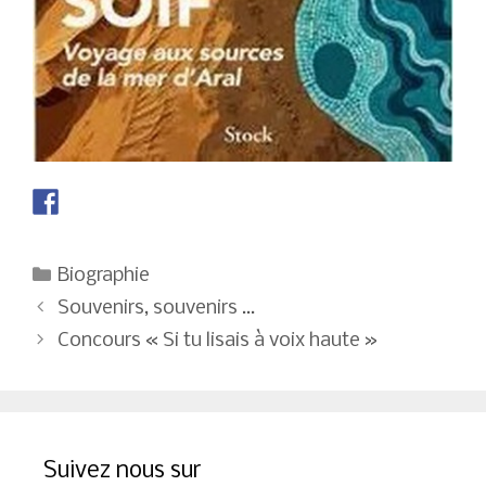
Catégories
Biographie
Navigation
Souvenirs, souvenirs …
des
Concours « Si tu lisais à voix haute »
articles
Suivez nous sur