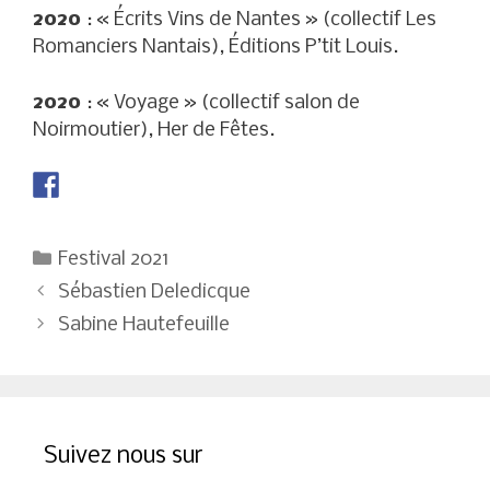
2020
: « Écrits Vins de Nantes » (collectif Les
Romanciers Nantais), Éditions P’tit Louis.
2020
: « Voyage » (collectif salon de
Noirmoutier), Her de Fêtes.
Catégories
Festival 2021
Navigation
Sébastien Deledicque
des
Sabine Hautefeuille
articles
Suivez nous sur