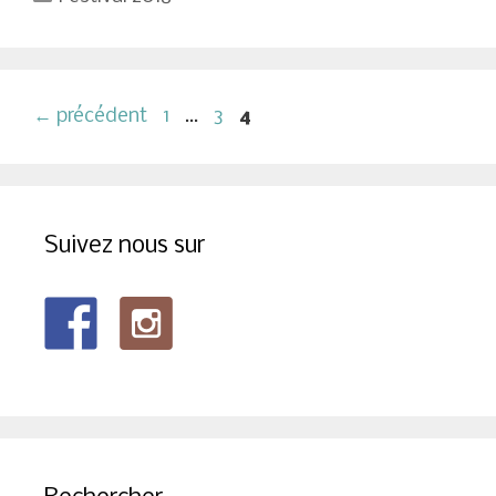
Navigation
Page
Page
Page
←
précédent
1
…
3
4
des
articles
Suivez nous sur