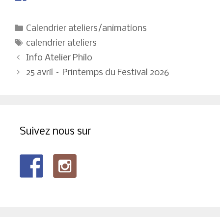
Catégories
Calendrier ateliers/animations
Étiquettes
calendrier ateliers
Navigation
Info Atelier Philo
des
25 avril – Printemps du Festival 2026
articles
Suivez nous sur