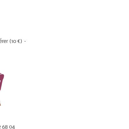
érer (10 €) –
2 68 04