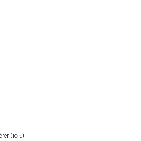
érer (10 €) –