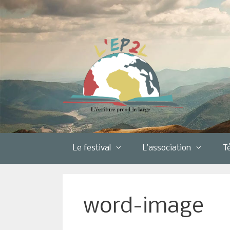
Aller
au
contenu
Le festival
L’association
T
word-image