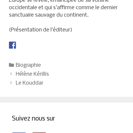
Europe se révèle, émancipée de sa voisine
occidentale et qui s’affirme comme le dernier
sanctuaire sauvage du continent.
(Présentation de l’éditeur)
Catégories
Biographie
Navigation
Hélène Kérillis
des
Le Kouddar
articles
Suivez nous sur